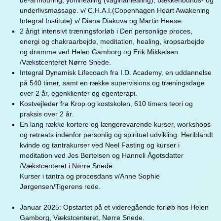
de-armouring, yonihealing (vaginalhealing), bækkenbunds- og
underlivsmassage. v/ C.H.A.I.(Copenhagen Heart Awakening
Integral Institute) v/ Diana Diakova og Martin Heese.
2 årigt intensivt træningsforløb i Den personlige proces,
energi og chakraarbejde, meditation, healing, kropsarbejde
og drømme ved Helen Gamborg og Erik Mikkelsen
/Vækstcenteret Nørre Snede.
Integral Dynamisk Lifecoach fra I.D. Academy, en uddannelse
på 540 timer, samt en række supervisions og træningsdage
over 2 år, egenklienter og egenterapi.
Kostvejleder fra Krop og kostskolen, 610 timers teori og
praksis over 2 år.
En lang række kortere og længerevarende kurser, workshops
og retreats indenfor personlig og spirituel udvikling. Heriblandt
kvinde og tantrakurser ved Neel Fasting og kurser i
meditation ved Jes Bertelsen og Hanneli Ågotsdatter
/Vækstcenteret i Nørre Snede.
Kurser i tantra og procesdans v/Anne Sophie
Jørgensen/Tigerens rede.
Januar 2025: Opstartet på et videregående forløb hos Helen
Gamborg, Vækstcenteret, Nørre Snede.