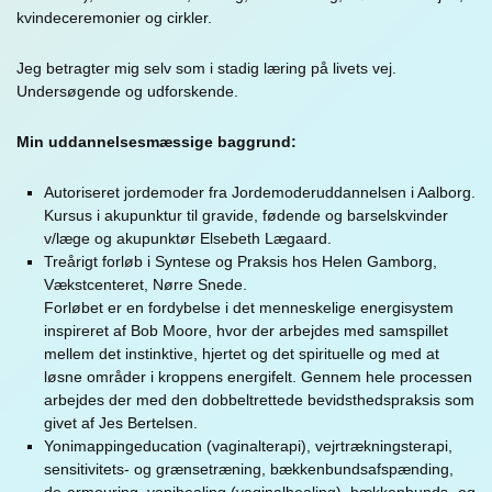
kvindeceremonier og cirkler.
Jeg betragter mig selv som i stadig læring på livets vej.
Undersøgende og udforskende.
Min uddannelsesmæssige baggrund:
Autoriseret jordemoder fra Jordemoderuddannelsen i Aalborg.
Kursus i akupunktur til gravide, fødende og barselskvinder
v/læge og akupunktør Elsebeth Lægaard.
Treårigt forløb i Syntese og Praksis hos Helen Gamborg,
Vækstcenteret, Nørre Snede.
Forløbet er en fordybelse i det menneskelige energisystem
inspireret af Bob Moore, hvor der arbejdes med samspillet
mellem det instinktive, hjertet og det spirituelle og med at
løsne områder i kroppens energifelt. Gennem hele processen
arbejdes der med den dobbeltrettede bevidsthedspraksis som
givet af Jes Bertelsen.
Yonimappingeducation (vaginalterapi), vejrtrækningsterapi,
sensitivitets- og grænsetræning, bækkenbundsafspænding,