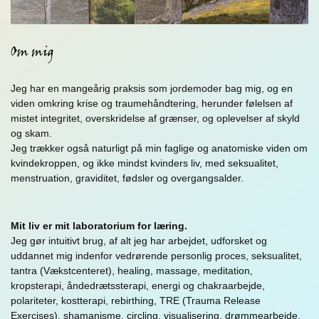
Jeg har en mangeårig praksis som jordemoder bag mig, og en
viden omkring krise og traumehåndtering, herunder følelsen af
mistet integritet, overskridelse af grænser, og oplevelser af skyld
og skam.
Jeg trækker også naturligt på min faglige og anatomiske viden om
kvindekroppen, og ikke mindst kvinders liv, med seksualitet,
menstruation, graviditet, fødsler og overgangsalder.
Mit liv er mit laboratorium for læring.
Jeg gør intuitivt brug, af alt jeg har arbejdet, udforsket og
uddannet mig indenfor vedrørende personlig proces, seksualitet,
tantra (Vækstcenteret), healing, massage, meditation,
kropsterapi, åndedrætssterapi, energi og chakraarbejde,
polariteter, kostterapi, rebirthing, TRE (Trauma Release
Exercises), shamanisme, circling, visualisering, drømmearbejde,