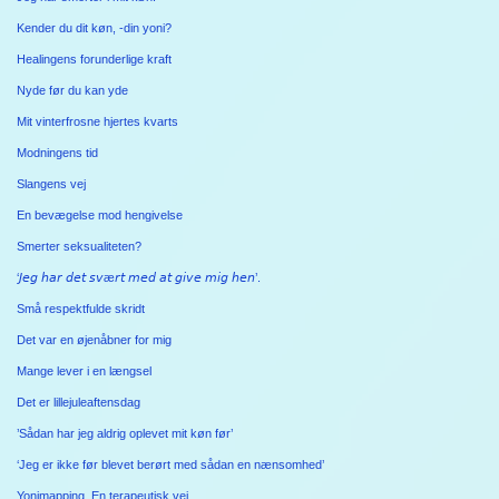
Kender du dit køn, -din yoni?
Healingens forunderlige kraft
Nyde før du kan yde
Mit vinterfrosne hjertes kvarts
Modningens tid
Slangens vej
En bevægelse mod hengivelse
Smerter seksualiteten?
‘𝘑𝘦𝘨 𝘩𝘢𝘳 𝘥𝘦𝘵 𝘴𝘷æ𝘳𝘵 𝘮𝘦𝘥 𝘢𝘵 𝘨𝘪𝘷𝘦 𝘮𝘪𝘨 𝘩𝘦𝘯’.
Små respektfulde skridt
Det var en øjenåbner for mig
Mange lever i en længsel
Det er lillejuleaftensdag
’Sådan har jeg aldrig oplevet mit køn før’
‘Jeg er ikke før blevet berørt med sådan en nænsomhed’
Yonimapping. En terapeutisk vej