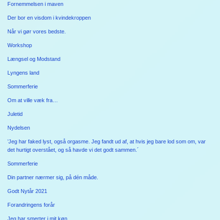
Fornemmelsen i maven
Der bor en visdom i kvindekroppen
Når vi gør vores bedste.
Workshop
Længsel og Modstand
Lyngens land
Sommerferie
Om at ville væk fra…
Juletid
Nydelsen
’Jeg har faked lyst, også orgasme. Jeg fandt ud af, at hvis jeg bare lod som om, var
det hurtigt overstået, og så havde vi det godt sammen.´
Sommerferie
Din partner nærmer sig, på dén måde.
Godt Nytår 2021
Forandringens forår
Jeg har smerter i mit køn.