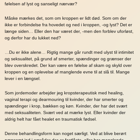
følelsen af lyst og sanseligt nærvær?
Måske mærkes det, som om kroppen er lidt død. Som om der
ikke er forbindelse fra hovedet og ned i kroppen, -og lyst? Det er
længe siden… Eller den har været der, -men den forblev uforløst,
og derfor har du lukket ned?
…Du er ikke alene… Rigtig mange går rundt med ulyst til intimitet
og seksualitet, på grund af smerter, spændinger og grænser der
blev overskredet. Der kan være en følelse af skam og skyld over
kroppen og en oplevelse af manglende evne til at slå til. Mange
lever i en længsel.
Som jordemoder arbejder jeg kropsterapeutisk med healing,
vaginal terapi og dearmouring til kvinder, der har smerter og
spændinger i krop, bækken og køn. Kvinder, der har det svært
med seksualiteten. Svært ved at mærke lyst. Eller kvinder der
aldrig helt har fået healet en traumatisk fødsel.
Denne behandlingsform kan noget særligt. Ved at blive berørt
nænsomt ind i områder der er fastlåste, eller har manglende