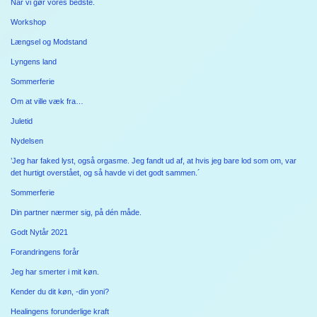
Når vi gør vores bedste.
Workshop
Længsel og Modstand
Lyngens land
Sommerferie
Om at ville væk fra…
Juletid
Nydelsen
’Jeg har faked lyst, også orgasme. Jeg fandt ud af, at hvis jeg bare lod som om, var
det hurtigt overstået, og så havde vi det godt sammen.´
Sommerferie
Din partner nærmer sig, på dén måde.
Godt Nytår 2021
Forandringens forår
Jeg har smerter i mit køn.
Kender du dit køn, -din yoni?
Healingens forunderlige kraft