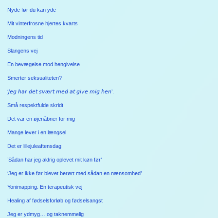
Nyde før du kan yde
Mit vinterfrosne hjertes kvarts
Modningens tid
Slangens vej
En bevægelse mod hengivelse
Smerter seksualiteten?
‘𝘑𝘦𝘨 𝘩𝘢𝘳 𝘥𝘦𝘵 𝘴𝘷æ𝘳𝘵 𝘮𝘦𝘥 𝘢𝘵 𝘨𝘪𝘷𝘦 𝘮𝘪𝘨 𝘩𝘦𝘯’.
Små respektfulde skridt
Det var en øjenåbner for mig
Mange lever i en længsel
Det er lillejuleaftensdag
’Sådan har jeg aldrig oplevet mit køn før’
‘Jeg er ikke før blevet berørt med sådan en nænsomhed’
Yonimapping. En terapeutisk vej
Healing af fødselsforløb og fødselsangst
Jeg er ydmyg… og taknemmelig