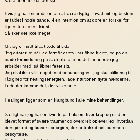
Være åben for det der sker.
Hvis jeg har en ambition om at være dygtig, -hvad mit jeg bestemt
er faldet i nogle gange, -i en intention om at gøre en forskel for
lige netop denne klient.
Så sker der ikke meget.
Mit jeg er nødt til at træde til side.
Jeg erfarer, at når jeg formår at stå i mit åbne hjerte, og på en
måde forbinde mig på sjælsplanet med det menneske jeg
arbejder med, så åbner feltet sig.
Jeg skal ikke ville noget med behandlingen, -jeg skal stille mig til
rådighed for healingsenergien, lade intuitionen flytte hænderne.
Lade der komme det, der vil komme.
Healingen ligger som en klangbund i alle mine behandlinger.
Særligt når jeg har en kvinde på briksen, hvor krop og sind er
blevet formet af svære traumer og overgreb oplever jeg, hvordan
den går ind og løsner i energien, der er trukket helt sammen i
beskyttelse.