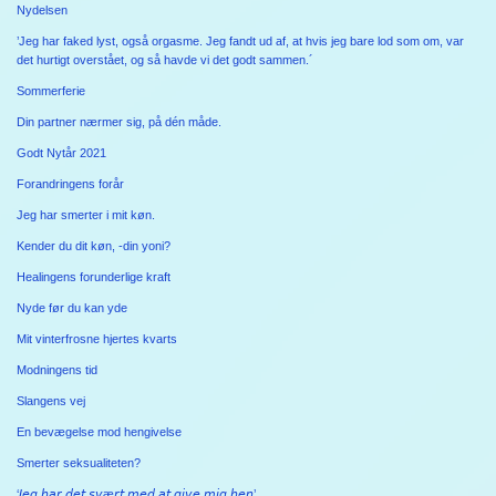
Nydelsen
’Jeg har faked lyst, også orgasme. Jeg fandt ud af, at hvis jeg bare lod som om, var
det hurtigt overstået, og så havde vi det godt sammen.´
Sommerferie
Din partner nærmer sig, på dén måde.
Godt Nytår 2021
Forandringens forår
Jeg har smerter i mit køn.
Kender du dit køn, -din yoni?
Healingens forunderlige kraft
Nyde før du kan yde
Mit vinterfrosne hjertes kvarts
Modningens tid
Slangens vej
En bevægelse mod hengivelse
Smerter seksualiteten?
‘𝘑𝘦𝘨 𝘩𝘢𝘳 𝘥𝘦𝘵 𝘴𝘷æ𝘳𝘵 𝘮𝘦𝘥 𝘢𝘵 𝘨𝘪𝘷𝘦 𝘮𝘪𝘨 𝘩𝘦𝘯’.