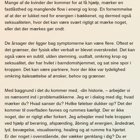
Mange af de kvinder der kommer for at få hjælp, mærker en
fastlåsthed og manglende flow i energi og krop. En fornemmelse
af at der er lukket ned for energien i bækkenet, og dermed også
seksualiteten, hvor det kan være svært rigtigt at mærke noget,
eller det der mærkes gør ondt.
De årsager der ligger bag symptomerne kan være flere. Oftest er
det grænser, der fysisk eller verbalt er blevet overskredet. Det kan
også være en subtil, ulden stemning, uudtalt, omkring krop og
seksualitet, der har hvilet i barndomshjemmet, og sat sine spor i
kroppen. Det kan være partnere, hvor der ikke var tydelighed
omkring italesættelse af ønsker, behov og grænser.
Med baggrund i det du kommer med, -din historie, – arbejder vi
os nænsomt ind i problematikkerne. Jeg er i dialog med dig; hvad
mærker du? Hvad sanser du? Hvilke følelser dukker op? Det der
kommer til overfladen favnes og rummes kærligt. Der er ikke
noget, der er rigtigt eller forkert. Jeg arbejder med hele kroppen
ved hjælp af berøring, afspænding, åbning af energien, åndedræt,
lyd, bevægelse, visualisering, healing og at rumme fra hjertet.
Er der noget i ovenstående, der vækker genklang i dig? Du er